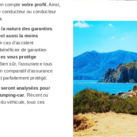
 en compte
votre profil
. Ainsi,
e conducteur ou conducteur
s
.
n
la nature des garanties
.
est aussi la moins
en cas d’accident
bénéficier de garanties
ues vous protège
 Bien sûr, l’assurance tous
 un comparatif d’assurance
t parfaitement protégé.
i seront analysées pour
camping-car
. Récent ou
 du véhicule, tous ces