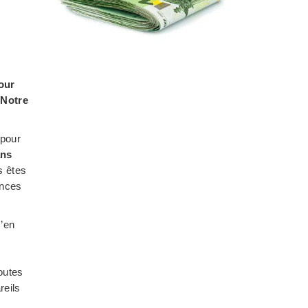
pour
 Notre
 pour
ans
s êtes
ances
s’en
outes
reils