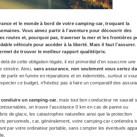
rance et le monde à bord de votre camping-car, troquant la
semaines. Vous aimez partir à l’aventure pour découvrir des
s routes et, pourquoi pas, traverser la mer et les frontières 
able véhicule pour accéder à la liberté. Mais il faut l’assurer.
et de trouver le meilleur rapport qualité/prix.
delà de cette obligation légale, il est primordial d’en souscrire une
 sinistre. Ainsi,
sans assurance, non seulement vous seriez d
 de partir en fumée en réparations et en indemnités, surtout si vou
specter ce budget, n’hésitez pas à faire un comparatif des assur
ur conduire un camping-car
, mais tout bon conducteur ne saurait 
ncontournables, on trouve l’assistance 0 km en cas de panne ou
s bris de glace, les catastrophes naturelles ainsi que la protection
ffets personnels, car, généralement, votre camping-car contiendra t
nt par votre ordinateur portable, sans compter les éventuels appa
le.